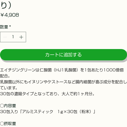
り）
価
￥4,908
格
数量
*
カートに追加する
エイチジングリーンは仁酸菌（HJ1乳酸菌）を1包あたり1000億個
配合。
乳酸菌以外にもイヌリンやケストースなど腸内細菌が喜ぶ成分を配合し
ています。
30包の濃縮タイプとなっており、大人で約1ヶ月分。
◯
内容量
30包入り「アルミスティック　1g×30包（粉末）」
◯
摂取量